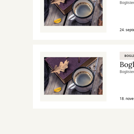
Boglister
24. sep
BOGLI
Bogl
Boglister
18. nov