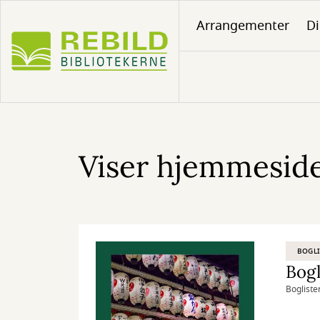
Gå
Arrangementer
Di
til
hovedindhold
Viser hjemmesiden
BOGLI
Bogl
Bogliste