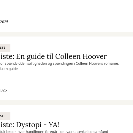
l 2025
STE
iste: En guide til Colleen Hoover
tor spændvidde i saftigheden og spændingen i Colleen Hoovers romaner.
du en guide.
 2025
STE
iste: Dystopi - YA!
ult bøger, hvor handlingen foregår i det værst tænkelige samfund