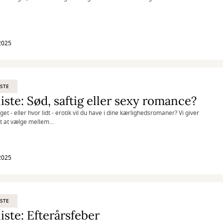
 2025
STE
iste: Sød, saftig eller sexy romance?
t - eller hvor lidt - erotik vil du have i dine kærlighedsromaner? Vi giver
t at vælge mellem...
 2025
STE
iste: Efterårsfeber