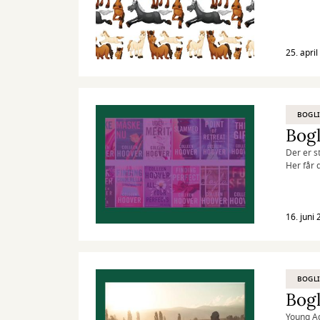
25. apri
BOGLI
Bogl
Der er s
Her får 
16. juni
BOGLI
Bogl
Young Ad