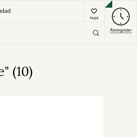
udad
Husk
Åbningstider
" (10)