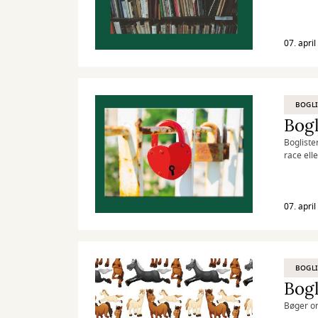
07. apri
BOGLI
Bogl
Bogliste
race elle
07. apri
BOGLI
Bogl
Bøger om 