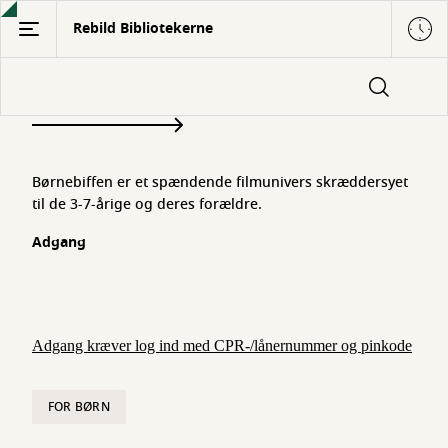
Gå
Rebild Bibliotekerne
til
hovedindhold
Børnebiffen
Børnebiffen er et spændende filmunivers skræddersyet
til de 3-7-årige og deres forældre.
Adgang
Adgang kræver log ind med CPR-/lånernummer og pinkode
FOR BØRN