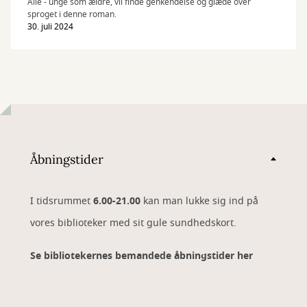
Alle - unge som ældre, vil finde genkendelse og glæde over
sproget i denne roman.
30. juli 2024
Åbningstider
I tidsrummet
6.00-21.00
kan man lukke sig ind på
vores biblioteker med sit gule sundhedskort.
Se bibliotekernes bemandede åbningstider her