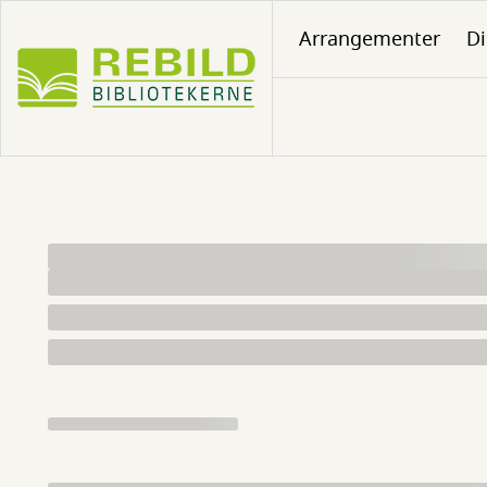
Gå
Arrangementer
Di
til
hovedindhold