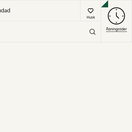
udad
Husk
Åbningstider