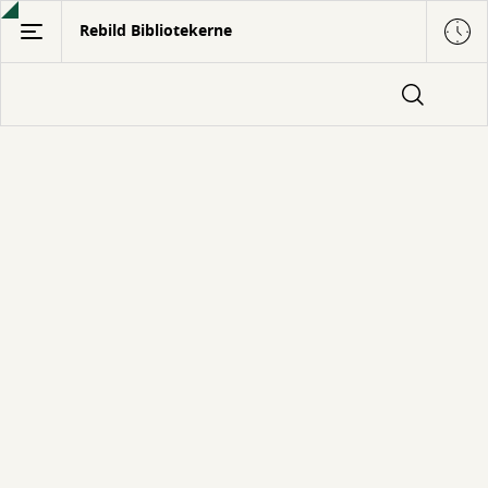
Gå
Rebild Bibliotekerne
til
hovedindhold