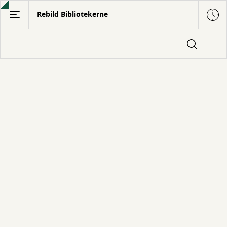
Gå
Rebild Bibliotekerne
til
hovedindhold