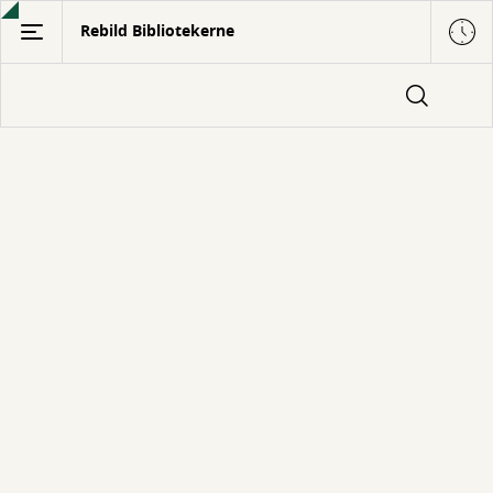
Gå
Rebild Bibliotekerne
til
hovedindhold