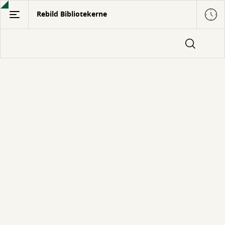
Gå
Rebild Bibliotekerne
til
hovedindhold