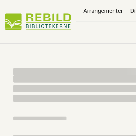
Gå
Arrangementer
Di
til
hovedindhold