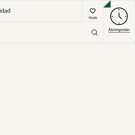
udad
Husk
Åbningstider