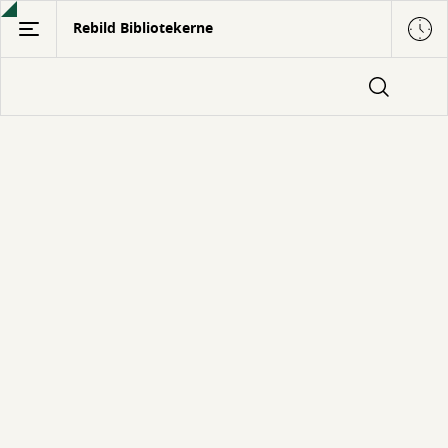
Gå
Rebild Bibliotekerne
til
hovedindhold