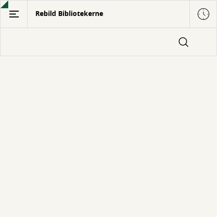
Gå
Rebild Bibliotekerne
til
hovedindhold