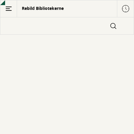
Gå
Rebild Bibliotekerne
til
hovedindhold