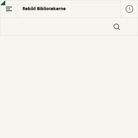
Gå
Rebild Bibliotekerne
til
hovedindhold