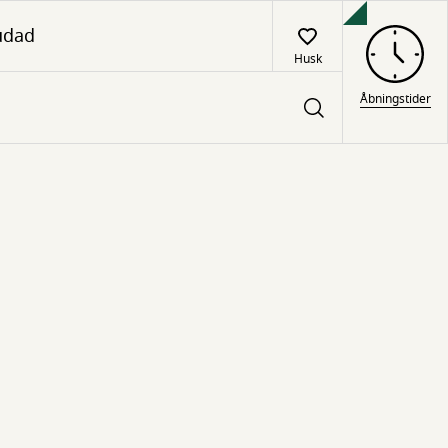
udad
Husk
Åbningstider