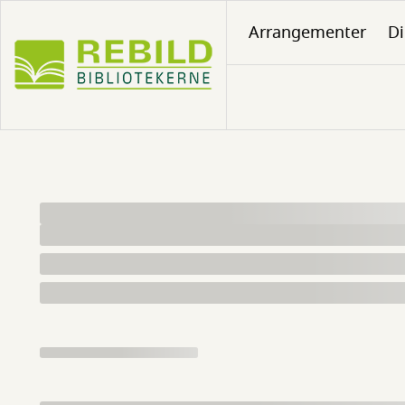
Gå
Arrangementer
Di
til
hovedindhold