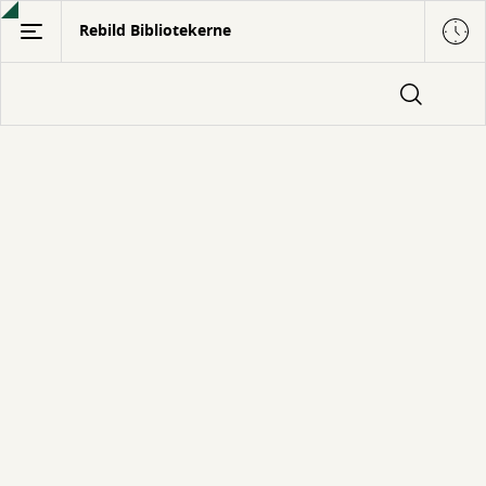
Gå
Rebild Bibliotekerne
til
hovedindhold