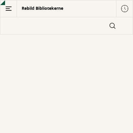
Gå
Rebild Bibliotekerne
til
hovedindhold