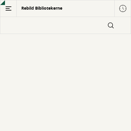
Gå
Rebild Bibliotekerne
til
hovedindhold