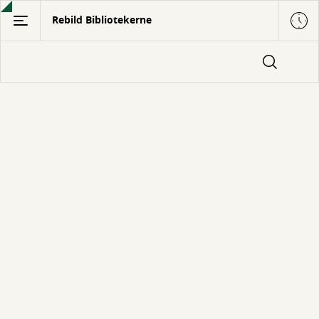
Gå
Rebild Bibliotekerne
til
hovedindhold