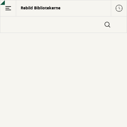
Gå
Rebild Bibliotekerne
til
hovedindhold