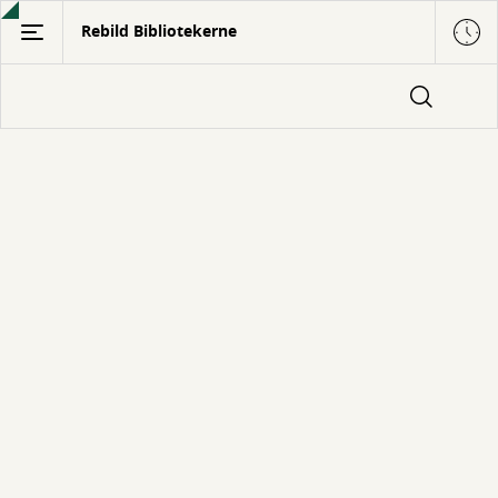
Gå
Rebild Bibliotekerne
til
hovedindhold