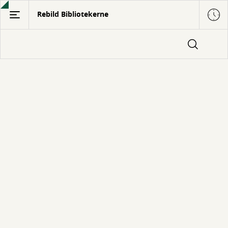
Gå
Rebild Bibliotekerne
til
hovedindhold