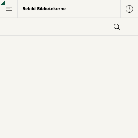
Gå
Rebild Bibliotekerne
til
hovedindhold