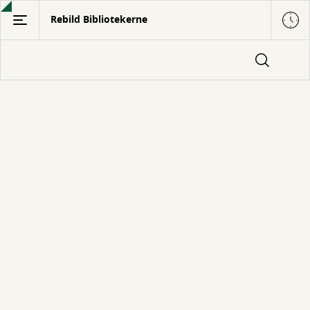
Gå
Rebild Bibliotekerne
til
hovedindhold