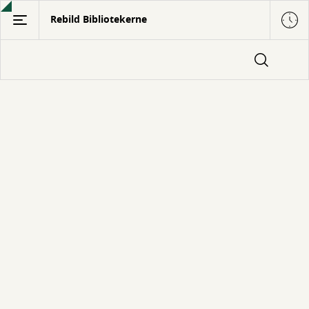
Gå
Rebild Bibliotekerne
til
hovedindhold