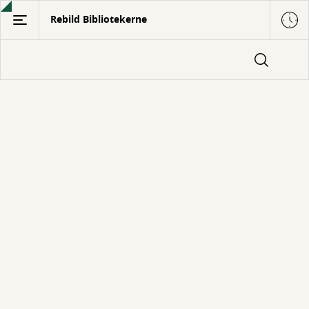
Gå
Rebild Bibliotekerne
til
hovedindhold