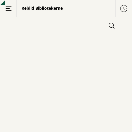
Gå
Rebild Bibliotekerne
til
hovedindhold