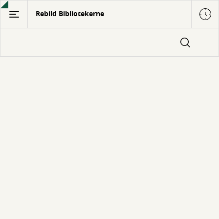
Gå
Rebild Bibliotekerne
til
hovedindhold