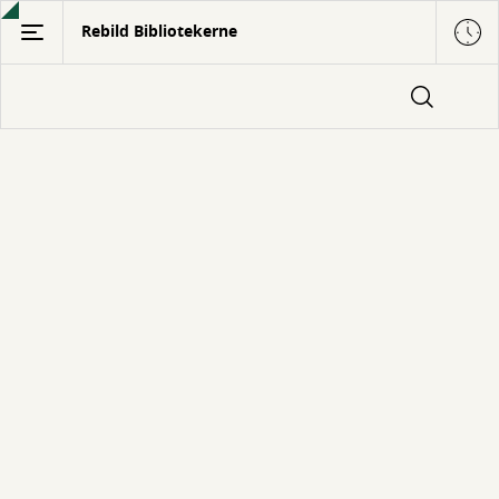
Gå
Rebild Bibliotekerne
til
hovedindhold