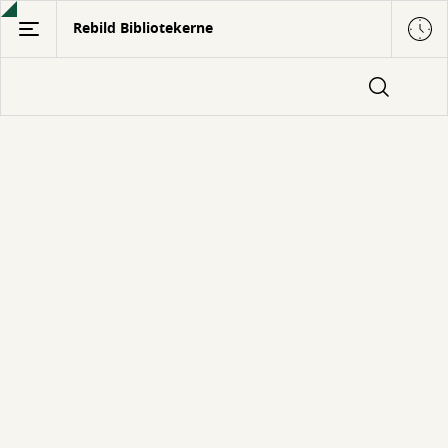
Gå
Rebild Bibliotekerne
til
hovedindhold