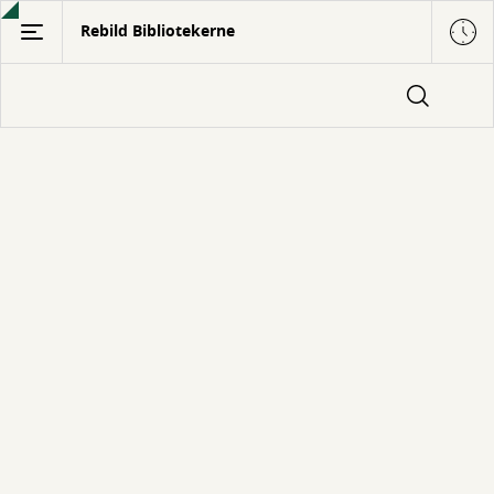
Gå
Rebild Bibliotekerne
til
hovedindhold