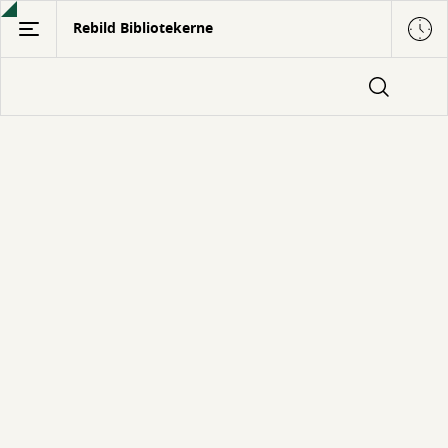
Gå
Rebild Bibliotekerne
til
hovedindhold