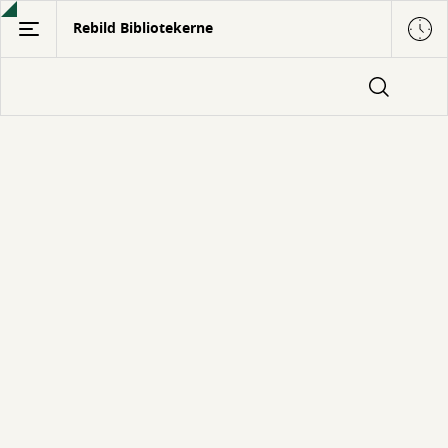
Gå
Rebild Bibliotekerne
til
hovedindhold