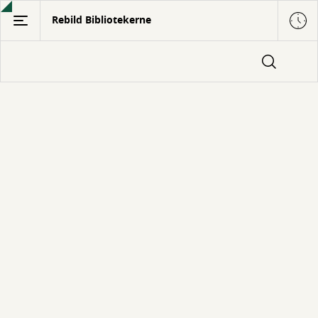
Gå
Rebild Bibliotekerne
til
hovedindhold