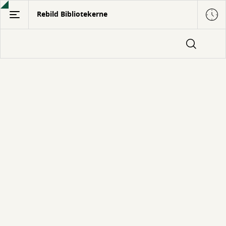
Gå
Rebild Bibliotekerne
til
hovedindhold