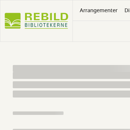
Gå
Arrangementer
Di
til
hovedindhold