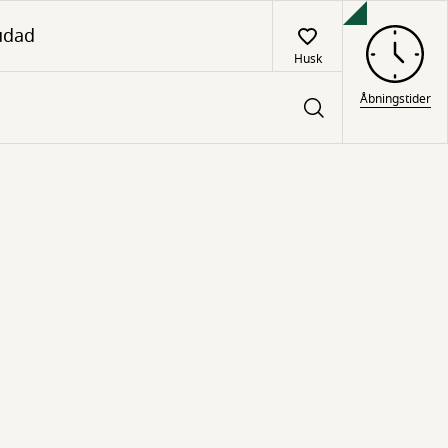
udad
Husk
Åbningstider