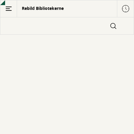
Gå
Rebild Bibliotekerne
til
hovedindhold