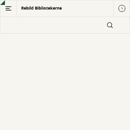
Gå
Rebild Bibliotekerne
til
hovedindhold