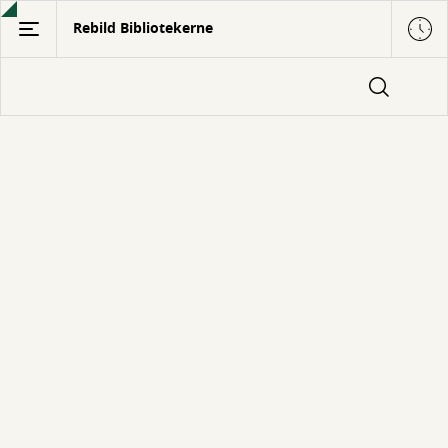
Gå
Rebild Bibliotekerne
til
hovedindhold