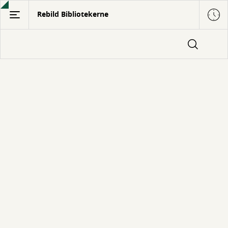
Gå
Rebild Bibliotekerne
til
hovedindhold