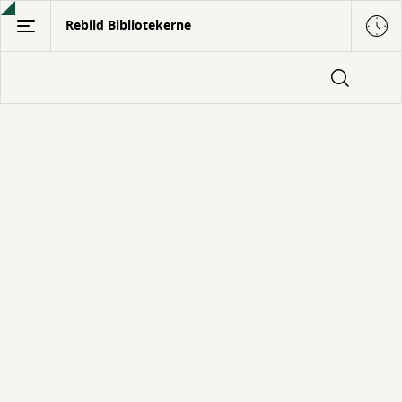
Gå
Rebild Bibliotekerne
til
hovedindhold