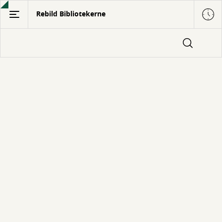
Gå
Rebild Bibliotekerne
til
hovedindhold