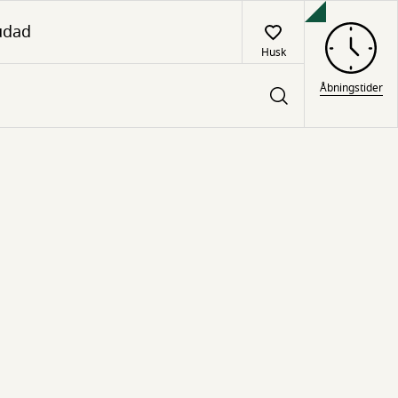
udad
Husk
Åbningstider