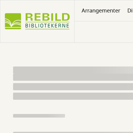
Gå
Arrangementer
Di
til
hovedindhold