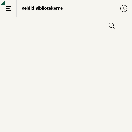
Gå
Rebild Bibliotekerne
til
hovedindhold