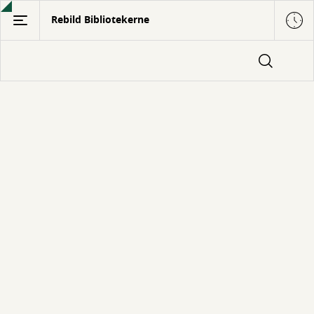
Gå
Rebild Bibliotekerne
til
hovedindhold