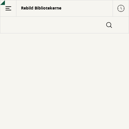
Gå
Rebild Bibliotekerne
til
hovedindhold