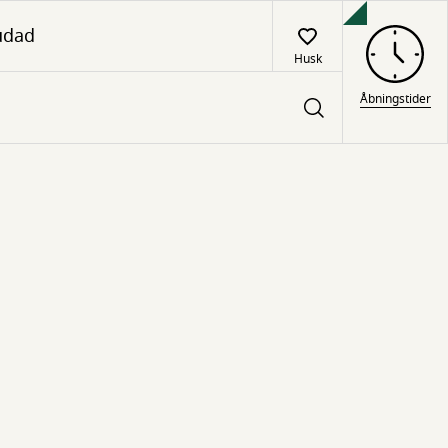
udad
Husk
Åbningstider