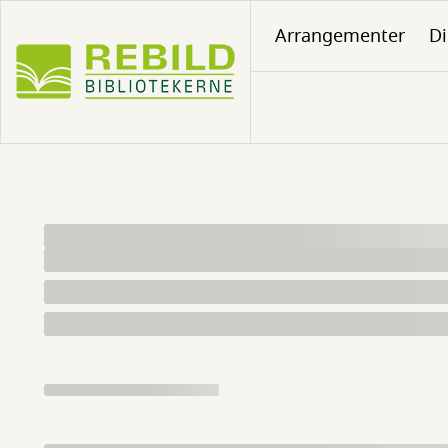
Gå
Arrangementer
Di
til
hovedindhold