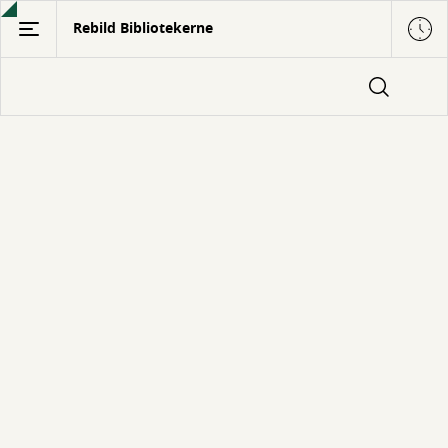
Gå
Rebild Bibliotekerne
til
hovedindhold