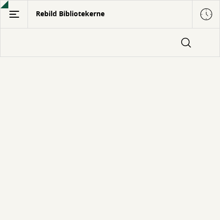
Gå
Rebild Bibliotekerne
til
hovedindhold