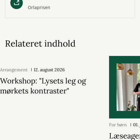
Orlaprisen
Relateret indhold
Arrangement
12. august 2026
Workshop: "Lysets leg og
mørkets kontraster"
For børn
01.
Læseage