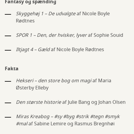
Fantasy og spænding
Skyggehøj 1 – De udvalgte
af Nicole Boyle
Rødtnes
SPOR 1 – Den, der hvisker, lyver
af Sophie Souid
Iltjagt 4 – Gæld
af Nicole Boyle Rødtnes
Fakta
Hekseri – den store bog om magi
af Maria
Østerby Elleby
Den største historie
af Julie Bang og Johan Olsen
Miras Kreabog – #sy #byg #strik #tegn #smyk
#mal
af Sabine Lemire og Rasmus Bregnhøi