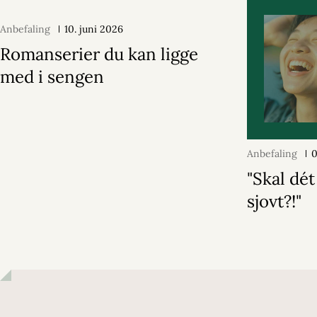
Anbefaling
10. juni 2026
Romanserier du kan ligge
med i sengen
Anbefaling
0
"Skal dé
sjovt?!"