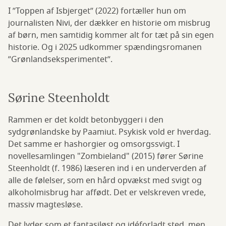
I ”Toppen af Isbjerget” (2022) fortæller hun om
journalisten Nivi, der dækker en historie om misbrug
af børn, men samtidig kommer alt for tæt på sin egen
historie. Og i 2025 udkommer spændingsromanen
”Grønlandseksperimentet”.
Sørine Steenholdt
Rammen er det koldt betonbyggeri i den
sydgrønlandske by Paamiut. Psykisk vold er hverdag.
Det samme er hashorgier og omsorgssvigt. I
novellesamlingen "Zombieland" (2015) fører Sørine
Steenholdt (f. 1986) læseren ind i en underverden af
alle de følelser, som en hård opvækst med svigt og
alkoholmisbrug har affødt. Det er velskreven vrede,
massiv magtesløse.
Det lyder som et fantasiløst og idéforladt sted, men