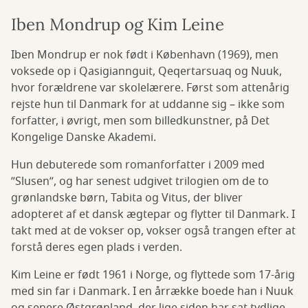
Iben Mondrup og Kim Leine
Iben Mondrup er nok født i København (1969), men
voksede op i Qasigiannguit, Qeqertarsuaq og Nuuk,
hvor forældrene var skolelærere. Først som attenårig
rejste hun til Danmark for at uddanne sig – ikke som
forfatter, i øvrigt, men som billedkunstner, på Det
Kongelige Danske Akademi.
Hun debuterede som romanforfatter i 2009 med
”Slusen”, og har senest udgivet trilogien om de to
grønlandske børn, Tabita og Vitus, der bliver
adopteret af et dansk ægtepar og flytter til Danmark. I
takt med at de vokser op, vokser også trangen efter at
forstå deres egen plads i verden.
Kim Leine er født 1961 i Norge, og flyttede som 17-årig
med sin far i Danmark. I en årrække boede han i Nuuk