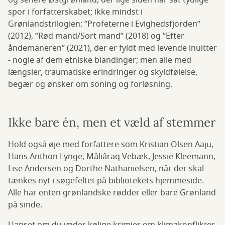
og senere Østgrønland, der lige siden har sat tydlige
spor i forfatterskabet; ikke mindst i
Grønlandstrilogien: ”Profeterne i Evighedsfjorden”
(2012), ”Rød mand/Sort mand” (2018) og ”Efter
åndemaneren” (2021), der er fyldt med levende inuitter
- nogle af dem etniske blandinger; men alle med
længsler, traumatiske erindringer og skyldfølelse,
begær og ønsker om soning og forløsning.
Ikke bare én, men et væld af stemmer
Hold også øje med forfattere som Kristian Olsen Aaju,
Hans Anthon Lynge, Mâliâraq Vebæk, Jessie Kleemann,
Lise Andersen og Dorthe Nathanielsen, når der skal
tænkes nyt i søgefeltet på bibliotekets hjemmeside.
Alle har enten grønlandske rødder eller bare Grønland
på sinde.